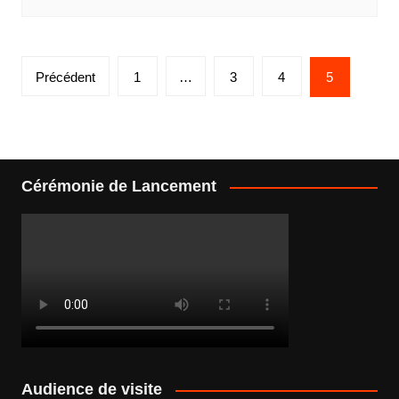
Pagination
Précédent
1
…
3
4
5
des
publications
Cérémonie de Lancement
Audience de visite