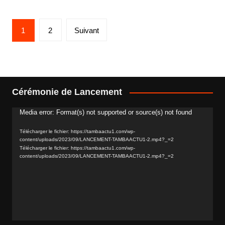
Pagination
1
2
Suivant
des
publications
Cérémonie de Lancement
Media error: Format(s) not supported or source(s) not found
Lecteur
vidéo
Télécharger le fichier: https://tambaactu1.com/wp-
content/uploads/2023/09/LANCEMENT-TAMBAACTU1-2.mp4?_=2
Télécharger le fichier: https://tambaactu1.com/wp-
content/uploads/2023/09/LANCEMENT-TAMBAACTU1-2.mp4?_=2