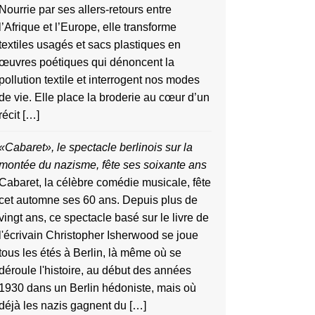
Nourrie par ses allers-retours entre
l’Afrique et l’Europe, elle transforme
textiles usagés et sacs plastiques en
œuvres poétiques qui dénoncent la
pollution textile et interrogent nos modes
de vie. Elle place la broderie au cœur d’un
récit […]
«Cabaret», le spectacle berlinois sur la
montée du nazisme, fête ses soixante ans
Cabaret, la célèbre comédie musicale, fête
cet automne ses 60 ans. Depuis plus de
vingt ans, ce spectacle basé sur le livre de
l'écrivain Christopher Isherwood se joue
tous les étés à Berlin, là même où se
déroule l'histoire, au début des années
1930 dans un Berlin hédoniste, mais où
déjà les nazis gagnent du […]