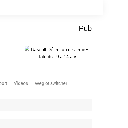
Pub
e
port
Vidéos
Weglot switcher