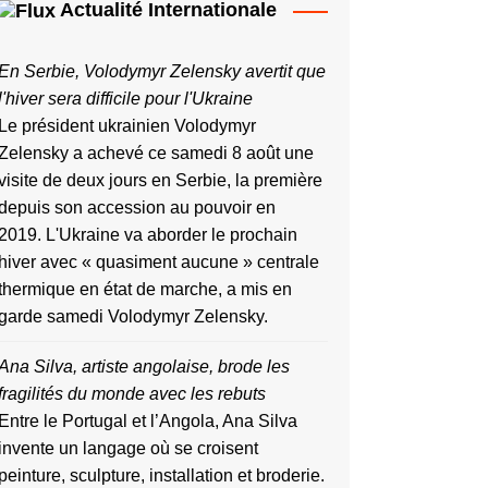
Actualité Internationale
En Serbie, Volodymyr Zelensky avertit que
l'hiver sera difficile pour l'Ukraine
Le président ukrainien Volodymyr
Zelensky a achevé ce samedi 8 août une
visite de deux jours en Serbie, la première
depuis ​son accession au pouvoir ‌en
2019. L'Ukraine va aborder le prochain
hiver avec « quasiment aucune » centrale
thermique en état de marche, a mis en
garde samedi Volodymyr Zelensky.
Ana Silva, artiste angolaise, brode les
fragilités du monde avec les rebuts
Entre le Portugal et l’Angola, Ana Silva
invente un langage où se croisent
peinture, sculpture, installation et broderie.