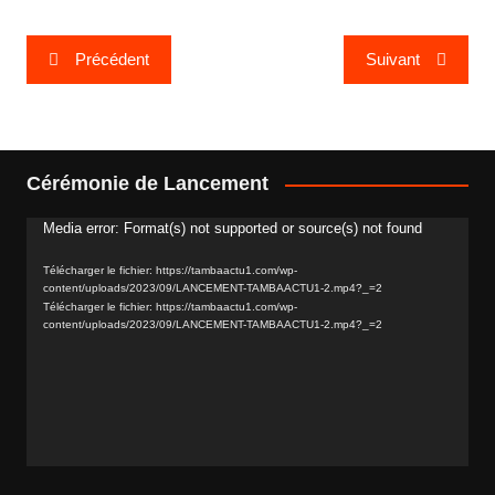
Navigation
Précédent
Suivant
de
l’article
Cérémonie de Lancement
Media error: Format(s) not supported or source(s) not found
Lecteur
vidéo
Télécharger le fichier: https://tambaactu1.com/wp-
content/uploads/2023/09/LANCEMENT-TAMBAACTU1-2.mp4?_=2
Télécharger le fichier: https://tambaactu1.com/wp-
content/uploads/2023/09/LANCEMENT-TAMBAACTU1-2.mp4?_=2