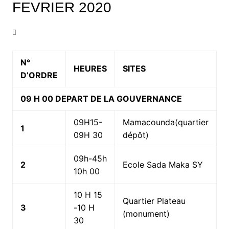
FEVRIER 2020
N°
HEURES
SITES
D’ORDRE
09 H 00 DEPART DE LA GOUVERNANCE
09H15-
Mamacounda(quartier
1
09H 30
dépôt)
09h-45h
2
Ecole Sada Maka SY
10h 00
10 H 15
Quartier Plateau
3
-10 H
(monument)
30