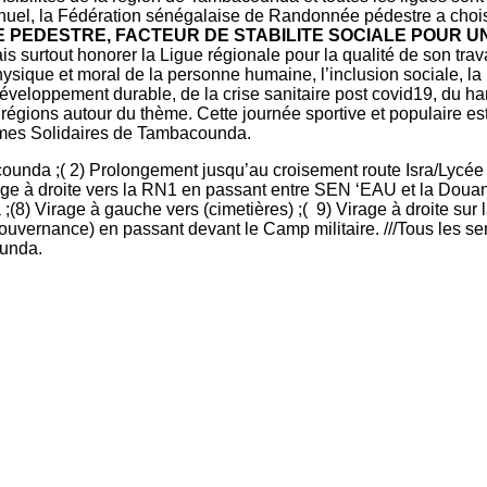
annuel, la Fédération sénégalaise de Randonnée pédestre a choi
 PEDESTRE, FACTEUR DE STABILITE SOCIALE POUR 
ais surtout honorer la Ligue régionale pour la qualité de son t
sique et moral de la personne humaine, l’inclusion sociale, la lut
veloppement durable, de la crise sanitaire post covid19, du han
régions autour du thème. Cette journée sportive et populaire e
mes Solidaires de Tambacounda.
bacounda ;( 2) Prolongement jusqu’au croisement route Isra/Lyc
age à droite vers la RN1 en passant entre SEN ‘EAU et la Douane
;(8) Virage à gauche vers (cimetières) ;( 9) Virage à droite sur
Gouvernance) en passant devant le Camp militaire. ///Tous les s
unda.