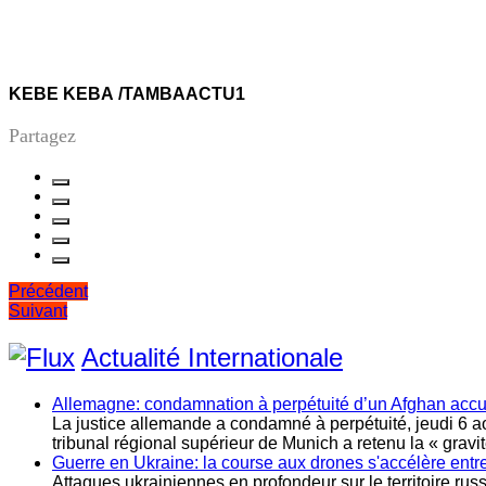
KEBE KEBA /TAMBAACTU1
Partagez
Navigation
Précédent
Suivant
de
l’article
Actualité Internationale
Allemagne: condamnation à perpétuité d’un Afghan accusé
La justice allemande a condamné à perpétuité, jeudi 6 a
tribunal régional supérieur de Munich a retenu la « gravi
Guerre en Ukraine: la course aux drones s'accélère entr
Attaques ukrainiennes en profondeur sur le territoire ru