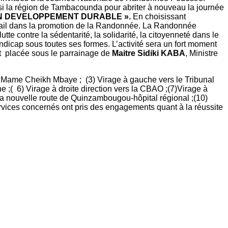
si la région de Tambacounda pour abriter à nouveau la journée
UN DEVELOPPEMENT DURABLE ».
En choisissant
ravail dans la promotion de la Randonnée. La Randonnée
te contre la sédentarité, la solidarité, la citoyenneté dans le
dicap sous toutes ses formes. L’activité sera un fort moment
st placée sous le parrainage de
Maitre Sidiki KABA
, Ministre
ée Mame Cheikh Mbaye ; (3) Virage à gauche vers le Tribunal
 ;( 6) Virage à droite direction vers la CBAO ;(7)Virage à
 la nouvelle route de Quinzambougou-hôpital régional ;(10)
ervices concernés ont pris des engagements quant à la réussite