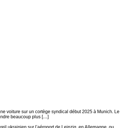
une voiture sur un cortège syndical début 2025 à Munich. Le
 rendre beaucoup plus […]
eil ukrainien sur l'aéroport de Leipzig, en Allemagne, ou