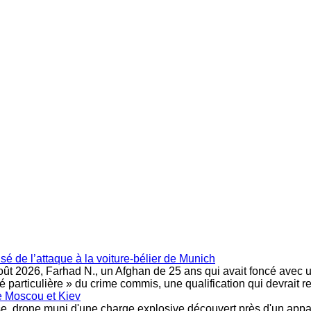
 de l’attaque à la voiture-bélier de Munich
oût 2026, Farhad N., un Afghan de 25 ans qui avait foncé avec 
té particulière » du crime commis, une qualification qui devrait
e Moscou et Kiev
sse, drone muni d'une charge explosive découvert près d'un appar