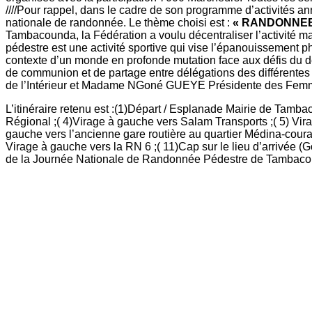
////Pour rappel, dans le cadre de son programme d’activités 
nationale de randonnée. Le thème choisi est :
« RANDONNEE
Tambacounda, la Fédération a voulu décentraliser l’activité m
pédestre est une activité sportive qui vise l’épanouissement phy
contexte d’un monde en profonde mutation face aux défis du dé
de communion et de partage entre délégations des différentes 
de l’Intérieur et Madame NGoné GUEYE Présidente des Fem
L’itinéraire retenu est :(1)Départ / Esplanade Mairie de Tam
Régional ;( 4)Virage à gauche vers Salam Transports ;( 5) Vir
gauche vers l’ancienne gare routière au quartier Médina-coura 
Virage à gauche vers la RN 6 ;( 11)Cap sur le lieu d’arrivée (
de la Journée Nationale de Randonnée Pédestre de Tambaco