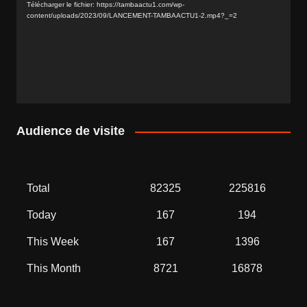
Télécharger le fichier: https://tambaactu1.com/wp-
content/uploads/2023/09/LANCEMENT-TAMBAACTU1-2.mp4?_=2
Audience de visite
Total
82325
225816
Today
167
194
This Week
167
1396
This Month
8721
16878