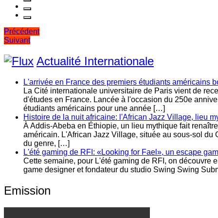
Navigation
Précédent
Suivant
de
l’article
Actualité Internationale
L'arrivée en France des premiers étudiants américains b
La Cité internationale universitaire de Paris vient de re
d'études en France. Lancée à l'occasion du 250e anniver
étudiants américains pour une année […]
Histoire de la nuit africaine: l'African Jazz Village, lieu m
À Addis-Abeba en Éthiopie, un lieu mythique fait renaît
américain. L'African Jazz Village, située au sous-sol du 
du genre, […]
L'été gaming de RFI: «Looking for Fael», un escape ga
Cette semaine, pour L'été gaming de RFI, on découvre ense
game designer et fondateur du studio Swing Swing Submari
Emission