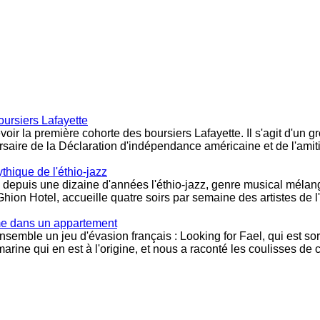
oursiers Lafayette
cevoir la première cohorte des boursiers Lafayette. Il s'agit d'u
saire de la Déclaration d'indépendance américaine et de l'amiti
ythique de l'éthio-jazz
re depuis une dizaine d'années l'éthio-jazz, genre musical mél
Ghion Hotel, accueille quatre soirs par semaine des artistes de 
me dans un appartement
mble un jeu d'évasion français : Looking for Fael, qui est sorti
ne qui en est à l'origine, et nous a raconté les coulisses de 