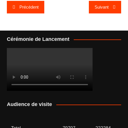
Navigation
Précédent
Suivant
de
l’article
Cérémonie de Lancement
Audience de visite