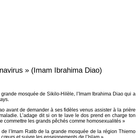
ronavirus » (Imam Ibrahima Diao)
a grande mosquée de Sikilo-Hilèle, l’Imam Ibrahima Diao qui a
pays.
o avant de demander à ses fidèles venus assister à la prière
 maladie. L’adage dit si on te lave le dos prend en charge ton
s de commettre les grands pêchés comme homosexualités »
s de l’Imam Ratib de la grande mosquée de la région Thierno
 cœurs et suivre les enseignements de l’Islam ».