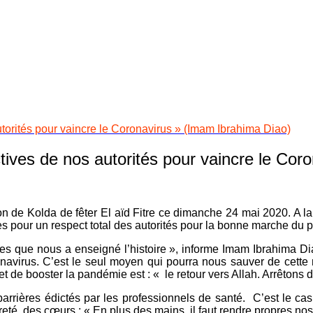
utorités pour vaincre le Coronavirus » (Imam Ibrahima Diao)
ctives de nos autorités pour vaincre le Co
n de Kolda de fêter El aïd Fitre ce dimanche 24 mai 2020. A l
èles pour un respect total des autorités pour la bonne marche du 
 que nous a enseigné l’histoire », informe Imam Ibrahima Dia
ronavirus. C’est le seul moyen qui pourra nous sauver de cette
 de booster la pandémie est : « le retour vers Allah. Arrêton
arrières édictés par les professionnels de santé. C’est le ca
té des cœurs : « En plus des mains, il faut rendre propres nos