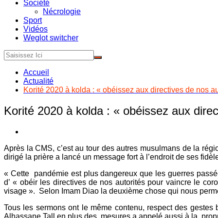
Société
Nécrologie
Sport
Vidéos
Weglot switcher
Accueil
Actualité
Korité 2020 à kolda : « obéissez aux directives de nos a
Korité 2020 à kolda : « obéissez aux dire
Après la CMS, c’est au tour des autres musulmans de la régio
dirigé la prière a lancé un message fort à l’endroit de ses fid
« Cette pandémie est plus dangereux que les guerres passées
d’ « obéir les directives de nos autorités pour vaincre le co
visage ». Selon Imam Diao la deuxième chose qui nous permet
Tous les sermons ont le même contenu, respect des gestes b
Alhassane Tall en plus des mesures a appelé aussi à la propre