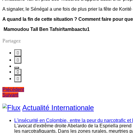
A signaler, le Sénégal a une fois de plus prier la fête de Korit
A quand la fin de cette situation ? Comment faire pour que
Mamoudou Tall Ben Tafsir/tambaactu1
Partagez
Navigation
Précédent
Suivant
de
l’article
Actualité Internationale
L'insécurité en Colombie, entre la peur du narcotrafic et 
L'avocat d'extrême droite Abelardo de la Espriella prend
les narcotrafiquants. Dans les zones rurales, meurtries p