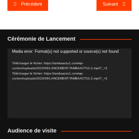
Navigation
Précédent
Suivant
de
l’article
Cérémonie de Lancement
Media error: Format(s) not supported or source(s) not found
Lecteur
vidéo
Télécharger le fichier: https://tambaactu1.com/wp-
content/uploads/2023/09/LANCEMENT-TAMBAACTU1-2.mp4?_=2
Télécharger le fichier: https://tambaactu1.com/wp-
content/uploads/2023/09/LANCEMENT-TAMBAACTU1-2.mp4?_=2
Audience de visite