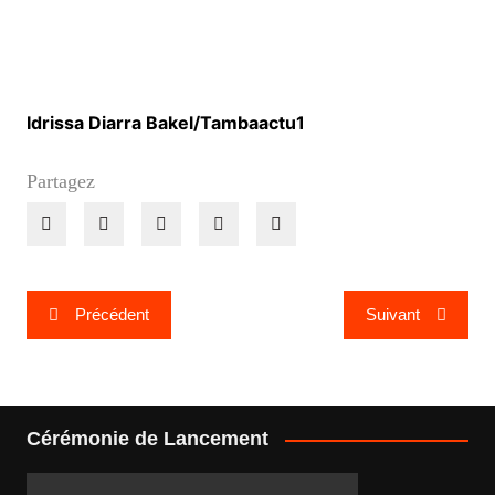
Idrissa Diarra Bakel/Tambaactu1
Partagez
Navigation
Précédent
Suivant
de
l’article
Cérémonie de Lancement