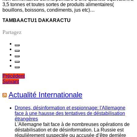
3,5 tonnes et toutes sortes de produits alimentaires(
bouillons, boissons, condiments, jus etc)…
TAMBAACTU1
DAKARACTU
Partagez
Navigation
Précédent
Suivant
de
l’article
Actualité Internationale
Drones, désinformation et espionnage: l'Allemagne
face à une hausse des tentatives de déstabilisation
étrangères
L'Allemagne fait face à de nombreuses opérations de
déstabilisation et de désinformation. La Russie est
régulièrement suspectée ou accusée d’être derrière