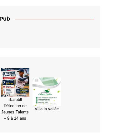
Pub
Basebll
Détection de
Villa la vallée
Jeunes Talents
– 9 à 14 ans