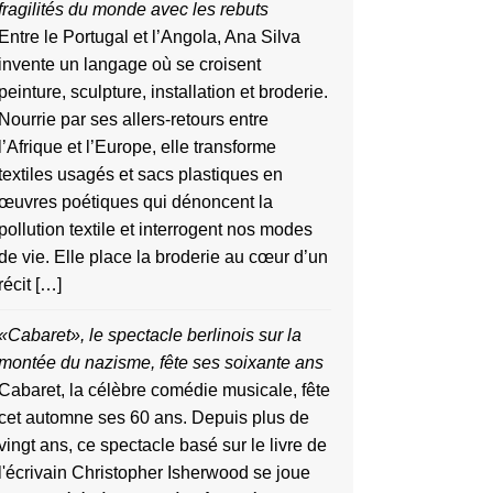
fragilités du monde avec les rebuts
Entre le Portugal et l’Angola, Ana Silva
invente un langage où se croisent
peinture, sculpture, installation et broderie.
Nourrie par ses allers-retours entre
l’Afrique et l’Europe, elle transforme
textiles usagés et sacs plastiques en
œuvres poétiques qui dénoncent la
pollution textile et interrogent nos modes
de vie. Elle place la broderie au cœur d’un
récit […]
«Cabaret», le spectacle berlinois sur la
montée du nazisme, fête ses soixante ans
Cabaret, la célèbre comédie musicale, fête
cet automne ses 60 ans. Depuis plus de
vingt ans, ce spectacle basé sur le livre de
l'écrivain Christopher Isherwood se joue