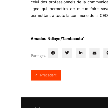
celui des professionnels de la communic
ligne qui permettra de mieux faire sa
permettant à toute la commune de la CEDE
Amadou Ndiaye/Tambaactu1
Partagez
Navigation
Précédent
de
l’article