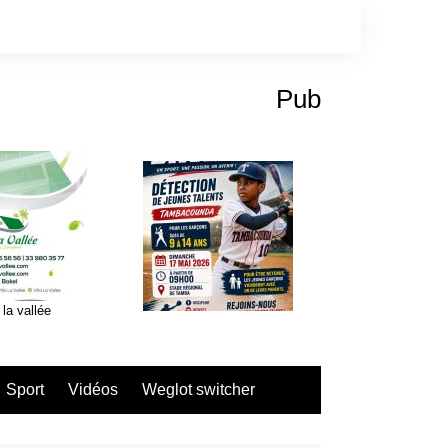
Pub
 la vallée
Sport
Vidéos
Weglot switcher