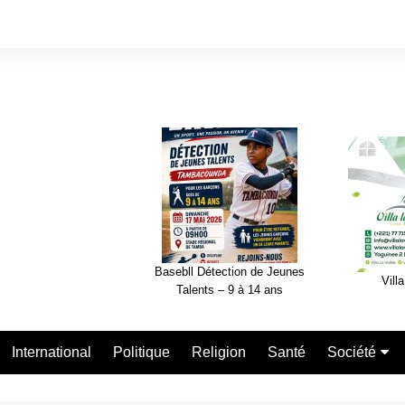
Basebll Détection de Jeunes
Villa
Talents – 9 à 14 ans
International
Politique
Religion
Santé
Société
Nécrologie