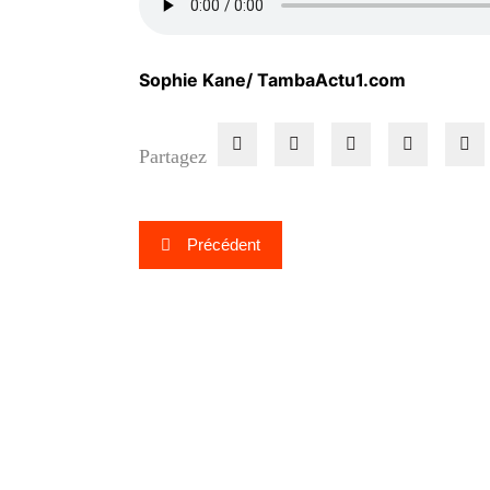
Sophie Kane/ TambaActu1.com
Partagez
Navigation
Précédent
de
l’article