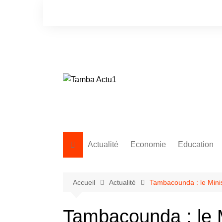
Aller
au
contenu
Actualité
Economie
Education
Accueil
Actualité
Tambacounda : le Minis
Tambacounda : le M