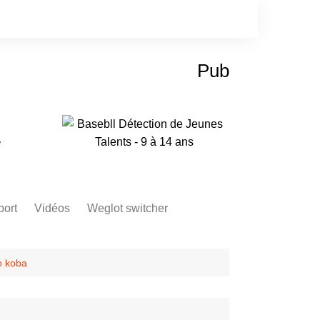
Pub
e
port
Vidéos
Weglot switcher
o koba