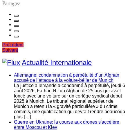
Partagez
Navigation
Précédent
Suivant
de
l’article
Actualité Internationale
Allemagne: condamnation à perpétuité d’un Afghan
accusé de l’attaque à la voiture-bélier de Munich
La justice allemande a condamné à perpétuité, jeudi 6
août 2026, Farhad N., un Afghan de 25 ans qui avait
foncé avec une voiture sur un cortège syndical début
2025 à Munich. Le tribunal régional supérieur de
Munich a retenu la « gravité particulière » du crime
commis, une qualification qui devrait rendre beaucoup
plus […]
Guerre en Ukraine: la course aux drones s'accélère
entre Moscou et Kiev