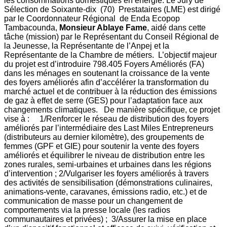
les consommations domestiques en énergie. Le Jury de
Sélection de Soixante-dix (70) Prestataires (LME) est dirigé
par le Coordonnateur Régional de Enda Ecopop
Tambacounda,
Monsieur Ablaye Fame
, aidé dans cette
tâche (mission) par le Représentant du Conseil Régional de
la Jeunesse, la Représentante de l’Anpej et la
Représentante de la Chambre de métiers. L’objectif majeur
du projet est d’introduire 798.405 Foyers Améliorés (FA)
dans les ménages en soutenant la croissance de la vente
des foyers améliorés afin d’accélérer la transformation du
marché actuel et de contribuer à la réduction des émissions
de gaz à effet de serre (GES) pour l’adaptation face aux
changements climatiques. De manière spécifique, ce projet
vise à : 1/Renforcer le réseau de distribution des foyers
améliorés par l’intermédiaire des Last Miles Entrepreneurs
(distributeurs au dernier kilomètre), des groupements de
femmes (GPF et GIE) pour soutenir la vente des foyers
améliorés et équilibrer le niveau de distribution entre les
zones rurales, semi-urbaines et urbaines dans les régions
d’intervention ; 2/Vulgariser les foyers améliorés à travers
des activités de sensibilisation (démonstrations culinaires,
animations-vente, caravanes, émissions radio, etc.) et de
communication de masse pour un changement de
comportements via la presse locale (les radios
communautaires et privées) ; 3/Assurer la mise en place