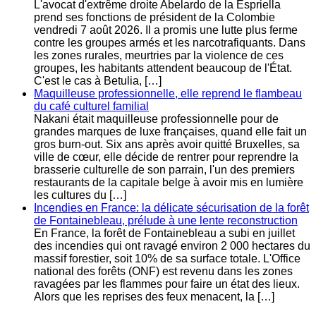
L'avocat d'extrême droite Abelardo de la Espriella
prend ses fonctions de président de la Colombie
vendredi 7 août 2026. Il a promis une lutte plus ferme
contre les groupes armés et les narcotrafiquants. Dans
les zones rurales, meurtries par la violence de ces
groupes, les habitants attendent beaucoup de l'État.
C'est le cas à Betulia, […]
Maquilleuse professionnelle, elle reprend le flambeau
du café culturel familial
Nakani était maquilleuse professionnelle pour de
grandes marques de luxe françaises, quand elle fait un
gros burn-out. Six ans après avoir quitté Bruxelles, sa
ville de cœur, elle décide de rentrer pour reprendre la
brasserie culturelle de son parrain, l'un des premiers
restaurants de la capitale belge à avoir mis en lumière
les cultures du […]
Incendies en France: la délicate sécurisation de la forêt
de Fontainebleau, prélude à une lente reconstruction
En France, la forêt de Fontainebleau a subi en juillet
des incendies qui ont ravagé environ 2 000 hectares du
massif forestier, soit 10% de sa surface totale. L'Office
national des forêts (ONF) est revenu dans les zones
ravagées par les flammes pour faire un état des lieux.
Alors que les reprises des feux menacent, la […]