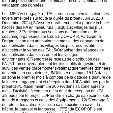
d’un dispositif fonctionnel et efficace de suivi, vérification et
validation des données.
Le LME s’est engagé à
:
1/Assurer la commercialisation des
foyers améliorés sur toute la durée du projet (Juin 2021 à
Décembre 2024);2/Assurer durablement et à grande échelle
l’accès des FA en milieu rural jusqu’aux villages les plus
reculés ;
3/Participer aux sessions de formation et de
coaching organisées par Enda ECOPOP ;4/Participer à
l’organisation des animations ventes et des caravanes de
sensibilisation dans les villages les plus reculés afin
d’accélérer la vente des FA ; 5/Organiser des séances de
sensibilisation dans sa zone et les villages
environnants ;6/Renforcer le réseau de distribution des
FA ;7/Tenir convenablement les kits, outils de gestion et de
suivi des ventes ;8/Remonter systématiquement les données
de ventes en complétude ;
9/Diffuser minimum 15 FA dans
sa zone le premier mois à compter de la date de signature de
la lettre d’engagement et réception des 10FA attribués par le
projet ;10/Diffuser minimum 205 FA dans sa zone après 6
mois d’activités à compter de la date de réception des FA
attribués par le projet ;11/Prendre en charge sa sécurité, ses
frais de transports et celle des équipements ;12/ S’engage à
entretenir les autres kits mis à sa disposition à savoir la
bâche, le parasol et la trousse. /////Enda ECOPOP s’est