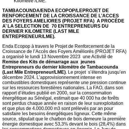
TAMBACOUNDA/ENDA ECOPOP/LEPROJET DE
RENFORCEMENT DE LA CROISSANCE DE L’ACCES
DES FOYERS AMELIORES (PROJET RFA) A PROCÈDE
A’ LA SELECTION DE 70 ENTREPRENEURS DU
DERNIER KILOMETRE (LAST MILE
ENTREPRENEUR/LME).
Enda Ecopop à travers le Projet de Renforcement de la
Croissance de l’Accès des Foyers Améliorés (PROJET RFA)
a organisé le lundi 13 Novembre 2023 une Activité de
Remise des Kits de démarrage aux jeunes
Entrepreneurs du dernier kilomètre de Tambacounda
(Last Mile Entrepreneur/LME)
. Le projet s’étendra jusqu’en
décembre 2024. L’approvisionnement intense en
combustibles domestiques représente une pression continue
sur les ressources forestières nationales. La FAO, dans son
rapport d’études publié en 2000, sur la consommation
énergétique au Sénégal, estimait que 40 000 ha de forêts
sont perdus chaque année en raison de leur surexploitation
et que plus de 4.000.000 m3 sont prélevés par an pour
satisfaire les besoins énergétiques ligneux. Cette même
source, stipulait que le charbon de bois demeure la première
énergie domestique avec 53,3% devant le bois (28,4%) dans