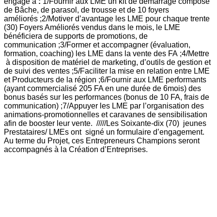
engagé à
:
1/Fournir aux LME un kit de démarrage composé
de Bâche, de parasol, de trousse et de 10 foyers
améliorés ;2/Motiver d’avantage les LME pour chaque trente
(30) Foyers Améliorés vendus dans le mois, le LME
bénéficiera de supports de promotions, de
communication ;3/Former et accompagner (évaluation,
formation, coaching) les LME dans la vente des FA ;4/Mettre
à disposition de matériel de marketing, d’outils de gestion et
de suivi des ventes ;5/Faciliter la mise en relation entre LME
et Producteurs de la région ;6/Fournir aux LME performants
(ayant commercialisé 205 FA en une durée de 6mois) des
bonus basés sur les performances (bonus de 10 FA, frais de
communication) ;7/Appuyer les LME par l’organisation des
animations-promotionnelles et caravanes de sensibilisation
afin de booster leur vente. /////Les Soixante-dix (70) jeunes
Prestataires/ LMEs ont signé un formulaire d’engagement.
Au terme du Projet, ces Entrepreneurs Champions seront
accompagnés à la Création d’Entreprises.