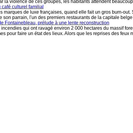
ar la violence de ces groupes, les habitants attendent beaucoup d
café culturel familial
marques de luxe françaises, quand elle fait un gros burn-out. Si
e son parrain, l'un des premiers restaurants de la capitale belge
 de Fontainebleau, prélude à une lente reconstruction
 incendies qui ont ravagé environ 2 000 hectares du massif forest
 pour faire un état des lieux. Alors que les reprises des feux 