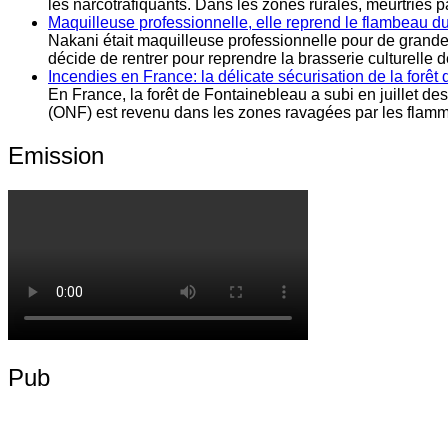
les narcotrafiquants. Dans les zones rurales, meurtries p
Maquilleuse professionnelle, elle reprend le flambeau du 
Nakani était maquilleuse professionnelle pour de grandes 
décide de rentrer pour reprendre la brasserie culturelle d
Incendies en France: la délicate sécurisation de la forêt
En France, la forêt de Fontainebleau a subi en juillet des
(ONF) est revenu dans les zones ravagées par les flammes
Emission
Pub