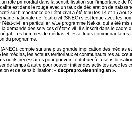
rôle primordial dans la sensibilisation sur l’importance de l’
alité est dans le rouge avec un taux de déclaration de naissanc
cité sur l’importance de l’état-civil a été tenu les 14 et 15 A
emaine nationale de l’état-civil (SNEC) s’est tenue avec les h
r l’état-civil en particulier. ///Le programme Nekkal qui a été m
e la demande des services d’état-civil. Il s’inscrit dans le cadre 
 Sénégal. Les hommes de médias et les acteurs communautaires « 
ation du programme.
vil, (ANEC), compte sur une plus grande implication des médias
 les médias, les acteurs territoriaux et communautaires au cœur d
es outils nécessaires pour pouvoir contribuer à la sensibilisatio
uver de temps à autre pour pouvoir initier des activités avec le
ion et de sensibilisation: «
decprepro.eleanning.sn
».