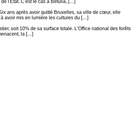
e l'État. C'est le cas à Betulia, […]
x ans après avoir quitté Bruxelles, sa ville de cœur, elle
 à avoir mis en lumière les cultures du […]
ier, soit 10% de sa surface totale. L'Office national des forêts
menacent, la […]