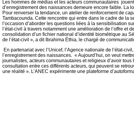
Les hommes de médias et les acteurs communautaires jouent un 
d’enregistrement des naissances demeure encore faible. La loc
Pour renverser la tendance, un atelier de renforcement de capa
Tambacounda. Cette rencontre qui entre dans le cadre de la s
l’occasion d’aborder les questions liées à la sensibilisation su
l’état-civil à travers notamment une amélioration de l’offre et d
consolidation d’un fichier national d’identité biométrique au
de l’état-civil », a dit Ibrahima Éthia, le chargé de communic
En partenariat avec l’Unicef, l’Agence nationale de l’état-ci
l’enregistrement des naissances. « Aujourd’hui, on veut mettre
journalistes, acteurs communautaires et religieux d’avoir tous l
consultation entre ces différents acteurs, qui peuvent se retro
une réalité ». L’ANEC expérimente une plateforme d’autoformat