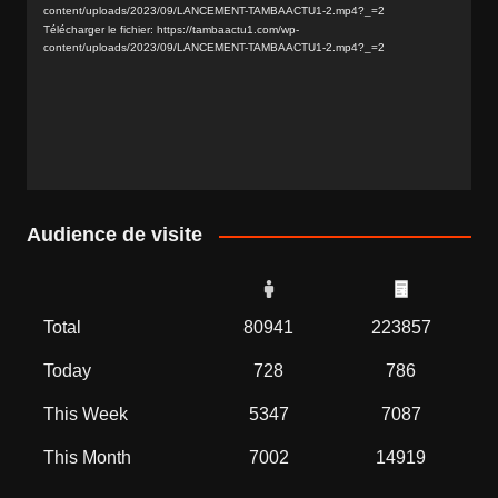
content/uploads/2023/09/LANCEMENT-TAMBAACTU1-2.mp4?_=2
Télécharger le fichier: https://tambaactu1.com/wp-
content/uploads/2023/09/LANCEMENT-TAMBAACTU1-2.mp4?_=2
Audience de visite
Total
80941
223857
Today
728
786
This Week
5347
7087
This Month
7002
14919