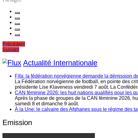
Navigation
Précédent
Suivant
de
l’article
Actualité Internationale
Fifa: la fédération norvégienne demande la démission de
La Fédération norvégienne de football, en pointe des cr
présidente Lise Klaveness vendredi 7 août. La Confédératio
CAN féminine 2026: les huit nations qualifiés pour les qu
Après la phase de groupes de la CAN féminine 2026, huit
samedi 8 et dimanche 9 août.
À la Une: le calvaire des Afghanes sous le régime des ta
Emission