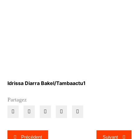
Idrissa Diarra Bakel/Tambaactu1
Partagez
Navigation
Précédent
Suivant