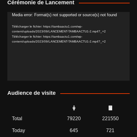
Cérémonie de Lancement
Media error: Format(s) not supported or source(s) not found
Lecteur
vidéo
Télécharger le fichier: https://tambaactu1.com/wp-
content/uploads/2023/09/LANCEMENT-TAMBAACTU1-2.mp4?_=2
Télécharger le fichier: https://tambaactu1.com/wp-
content/uploads/2023/09/LANCEMENT-TAMBAACTU1-2.mp4?_=2
Audience de visite
Total
79220
221550
Today
645
721