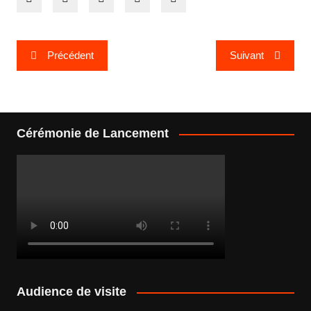
Navigation
Précédent
Suivant
de
l’article
Cérémonie de Lancement
Audience de visite