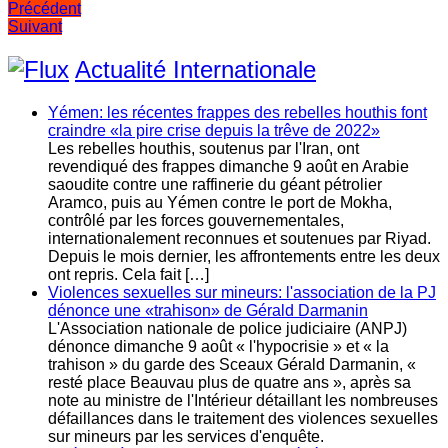
Navigation
Précédent
Suivant
de
l’article
Actualité Internationale
Yémen: les récentes frappes des rebelles houthis font
craindre «la pire crise depuis la trêve de 2022»
Les rebelles houthis, soutenus par l'Iran, ont
revendiqué des frappes dimanche 9 août en Arabie
saoudite contre une raffinerie du géant pétrolier
Aramco, puis au Yémen contre le port de Mokha,
contrôlé par les forces gouvernementales,
internationalement reconnues et soutenues par Riyad.
Depuis le mois dernier, les affrontements entre les deux
ont repris. Cela fait […]
Violences sexuelles sur mineurs: l'association de la PJ
dénonce une «trahison» de Gérald Darmanin
L'Association nationale de police judiciaire (ANPJ)
dénonce dimanche 9 août « l'hypocrisie » et « la
trahison » du garde des Sceaux Gérald Darmanin, «
resté place Beauvau plus de quatre ans », après sa
note au ministre de l'Intérieur détaillant les nombreuses
défaillances dans le traitement des violences sexuelles
sur mineurs par les services d'enquête.