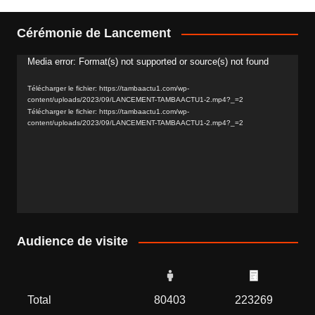
Cérémonie de Lancement
Media error: Format(s) not supported or source(s) not found
Lecteur
vidéo
Télécharger le fichier: https://tambaactu1.com/wp-
content/uploads/2023/09/LANCEMENT-TAMBAACTU1-2.mp4?_=2
Télécharger le fichier: https://tambaactu1.com/wp-
content/uploads/2023/09/LANCEMENT-TAMBAACTU1-2.mp4?_=2
Audience de visite
Total
80403
223269