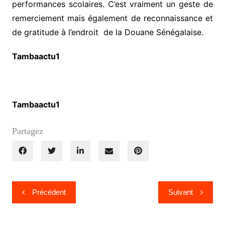
performances scolaires. C’est vraiment un geste de
remerciement mais également de reconnaissance et
de gratitude à l’endroit de la Douane Sénégalaise.
Tambaactu1
Tambaactu1
Partagez
Navigation
Précédent
Suivant
de
l’article