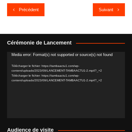
Navigation
Précédent
Suivant
de
l’article
Cérémonie de Lancement
Media error: Format(s) not supported or source(s) not found
Lecteur
vidéo
Télécharger le fichier: https://tambaactu1.com/wp-
content/uploads/2023/09/LANCEMENT-TAMBAACTU1-2.mp4?_=2
Télécharger le fichier: https://tambaactu1.com/wp-
content/uploads/2023/09/LANCEMENT-TAMBAACTU1-2.mp4?_=2
Audience de visite