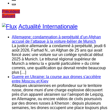
Navigation
Précédent
Suivant
de
l’article
Actualité Internationale
Allemagne: condamnation à perpétuité d’un Afghan
accusé de l’attaque à la voiture-bélier de Munich
La justice allemande a condamné à perpétuité, jeudi 6
août 2026, Farhad N., un Afghan de 25 ans qui avait
foncé avec une voiture sur un cortège syndical début
2025 à Munich. Le tribunal régional supérieur de
Munich a retenu la « gravité particulière » du crime
commis, une qualification qui devrait rendre beaucoup
plus […]
Guerre en Ukraine: la course aux drones s'accélère
entre Moscou et Kiev
Attaques ukrainiennes en profondeur sur le territoire
russe, drone muni d'une charge explosive découvert
près d'un appareil ukrainien sur l'aéroport de Leipzig,
en Allemagne, ou encore vidéos de civils poursuivis
par des drones russes à Kherson : depuis plusieurs
semaines, les drones occupent une place toujours plus