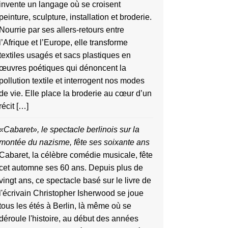
invente un langage où se croisent
peinture, sculpture, installation et broderie.
Nourrie par ses allers-retours entre
l’Afrique et l’Europe, elle transforme
textiles usagés et sacs plastiques en
œuvres poétiques qui dénoncent la
pollution textile et interrogent nos modes
de vie. Elle place la broderie au cœur d’un
récit […]
«Cabaret», le spectacle berlinois sur la
montée du nazisme, fête ses soixante ans
Cabaret, la célèbre comédie musicale, fête
cet automne ses 60 ans. Depuis plus de
vingt ans, ce spectacle basé sur le livre de
l'écrivain Christopher Isherwood se joue
tous les étés à Berlin, là même où se
déroule l'histoire, au début des années