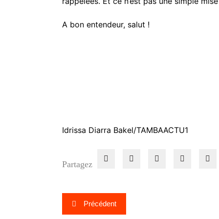
rappelées. Et ce n’est pas une simple mise
A bon entendeur, salut !
Idrissa Diarra Bakel/TAMBAACTU1
Partagez
Navigation
Précédent