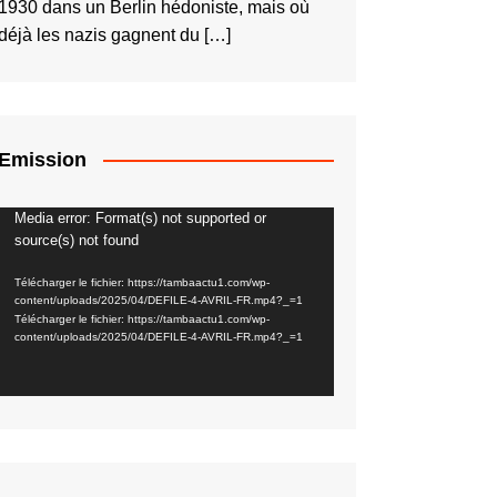
1930 dans un Berlin hédoniste, mais où
déjà les nazis gagnent du […]
Emission
Media error: Format(s) not supported or
Lecteur
source(s) not found
vidéo
Télécharger le fichier: https://tambaactu1.com/wp-
content/uploads/2025/04/DEFILE-4-AVRIL-FR.mp4?_=1
Télécharger le fichier: https://tambaactu1.com/wp-
content/uploads/2025/04/DEFILE-4-AVRIL-FR.mp4?_=1