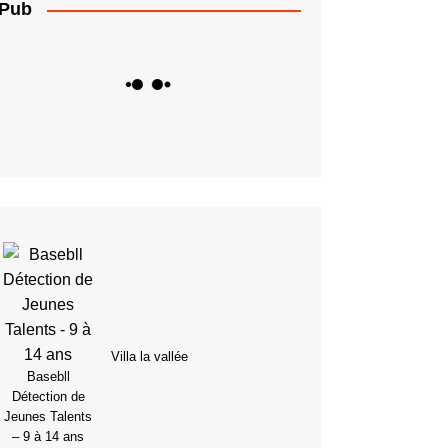
Pub
Villa la vallée
Basebll
Détection de
Jeunes Talents
– 9 à 14 ans