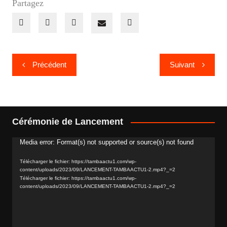
Partagez
Navigation
Précédent
Suivant
de
l’article
Cérémonie de Lancement
Media error: Format(s) not supported or source(s) not found
Lecteur
vidéo
Télécharger le fichier: https://tambaactu1.com/wp-
content/uploads/2023/09/LANCEMENT-TAMBAACTU1-2.mp4?_=2
Télécharger le fichier: https://tambaactu1.com/wp-
content/uploads/2023/09/LANCEMENT-TAMBAACTU1-2.mp4?_=2