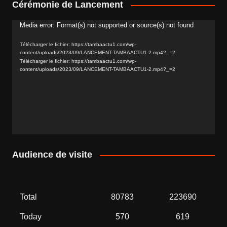
Cérémonie de Lancement
Media error: Format(s) not supported or source(s) not found
Lecteur
vidéo
Télécharger le fichier: https://tambaactu1.com/wp-
content/uploads/2023/09/LANCEMENT-TAMBAACTU1-2.mp4?_=2
Télécharger le fichier: https://tambaactu1.com/wp-
content/uploads/2023/09/LANCEMENT-TAMBAACTU1-2.mp4?_=2
Audience de visite
Total
80783
223690
Today
570
619