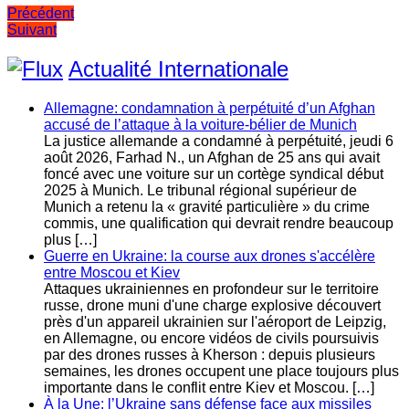
Navigation
Précédent
Suivant
de
l’article
Actualité Internationale
Allemagne: condamnation à perpétuité d’un Afghan
accusé de l’attaque à la voiture-bélier de Munich
La justice allemande a condamné à perpétuité, jeudi 6
août 2026, Farhad N., un Afghan de 25 ans qui avait
foncé avec une voiture sur un cortège syndical début
2025 à Munich. Le tribunal régional supérieur de
Munich a retenu la « gravité particulière » du crime
commis, une qualification qui devrait rendre beaucoup
plus […]
Guerre en Ukraine: la course aux drones s'accélère
entre Moscou et Kiev
Attaques ukrainiennes en profondeur sur le territoire
russe, drone muni d'une charge explosive découvert
près d'un appareil ukrainien sur l'aéroport de Leipzig,
en Allemagne, ou encore vidéos de civils poursuivis
par des drones russes à Kherson : depuis plusieurs
semaines, les drones occupent une place toujours plus
importante dans le conflit entre Kiev et Moscou. […]
À la Une: l’Ukraine sans défense face aux missiles