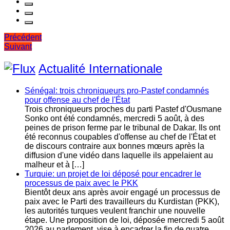
Navigation
Précédent
Suivant
de
l’article
Actualité Internationale
Sénégal: trois chroniqueurs pro-Pastef condamnés
pour offense au chef de l'État
Trois chroniqueurs proches du parti Pastef d'Ousmane
Sonko ont été condamnés, mercredi 5 août, à des
peines de prison ferme par le tribunal de Dakar. Ils ont
été reconnus coupables d'offense au chef de l'État et
de discours contraire aux bonnes mœurs après la
diffusion d'une vidéo dans laquelle ils appelaient au
malheur et à […]
Turquie: un projet de loi déposé pour encadrer le
processus de paix avec le PKK
Bientôt deux ans après avoir engagé un processus de
paix avec le Parti des travailleurs du Kurdistan (PKK),
les autorités turques veulent franchir une nouvelle
étape. Une proposition de loi, déposée mercredi 5 août
2026 au parlement, vise à encadrer la fin de quatre