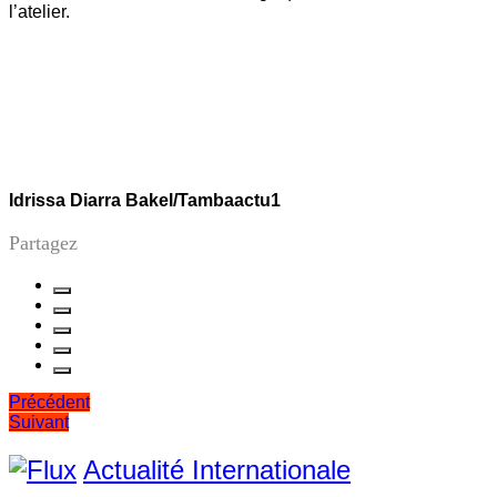
l’atelier.
Idrissa Diarra Bakel/Tambaactu1
Partagez
Navigation
Précédent
Suivant
de
l’article
Actualité Internationale