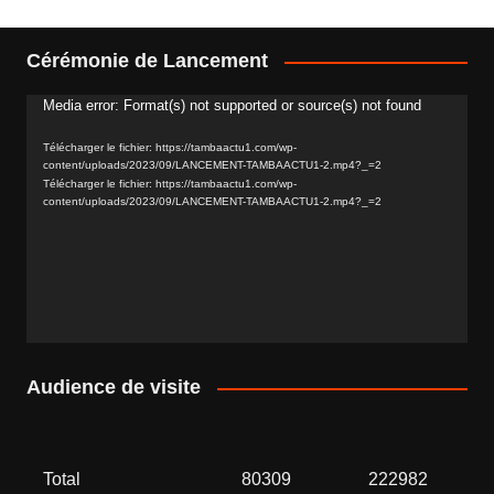
Cérémonie de Lancement
Media error: Format(s) not supported or source(s) not found
Lecteur
vidéo
Télécharger le fichier: https://tambaactu1.com/wp-
content/uploads/2023/09/LANCEMENT-TAMBAACTU1-2.mp4?_=2
Télécharger le fichier: https://tambaactu1.com/wp-
content/uploads/2023/09/LANCEMENT-TAMBAACTU1-2.mp4?_=2
Audience de visite
Total
80309
222982