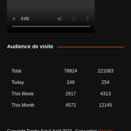
Audience de visite
Total
78824
221083
Today
249
254
This Week
2917
4313
This Month
4572
12145
Copyright Tamba Actu1 Août 2023 - Conception
Groupe