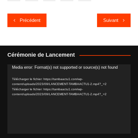
Navigation
Précédent
Suivant
de
l’article
Cérémonie de Lancement
Media error: Format(s) not supported or source(s) not found
Lecteur
vidéo
Télécharger le fichier: https://tambaactu1.com/wp-
content/uploads/2023/09/LANCEMENT-TAMBAACTU1-2.mp4?_=2
Télécharger le fichier: https://tambaactu1.com/wp-
content/uploads/2023/09/LANCEMENT-TAMBAACTU1-2.mp4?_=2