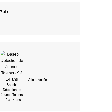
Pub
Villa la vallée
Basebll
Détection de
Jeunes Talents
– 9 à 14 ans