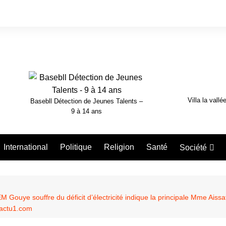
Villa la vallé
Basebll Détection de Jeunes Talents –
9 à 14 ans
International
Politique
Religion
Santé
Société
Nécrologie
 Gouye souffre du déficit d’électricité indique la principale Mme Aissat
aactu1.com