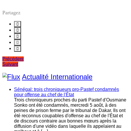
Partagez
Navigation
Précédent
Suivant
de
l’article
Actualité Internationale
Sénégal: trois chroniqueurs pro-Pastef condamnés
pour offense au chef de l'État
Trois chroniqueurs proches du parti Pastef d'Ousmane
Sonko ont été condamnés, mercredi 5 août, à des
peines de prison ferme par le tribunal de Dakar. Ils ont
été reconnus coupables d'offense au chef de l'État et
de discours contraire aux bonnes mœurs après la
diffusion d'une vidéo dans laquelle ils appelaient au