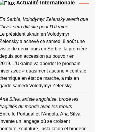
Actualité Internationale
En Serbie, Volodymyr Zelensky avertit que
l'hiver sera difficile pour l'Ukraine
Le président ukrainien Volodymyr
Zelensky a achevé ce samedi 8 août une
visite de deux jours en Serbie, la première
depuis ​son accession au pouvoir ‌en
2019. L'Ukraine va aborder le prochain
hiver avec « quasiment aucune » centrale
thermique en état de marche, a mis en
garde samedi Volodymyr Zelensky.
Ana Silva, artiste angolaise, brode les
fragilités du monde avec les rebuts
Entre le Portugal et l’Angola, Ana Silva
invente un langage où se croisent
peinture, sculpture, installation et broderie.