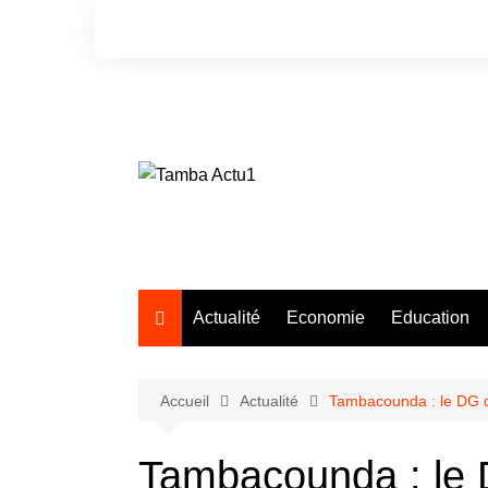
Aller
au
contenu
Actualité
Economie
Education
Accueil
Actualité
Tambacounda : le DG de
Tambacounda : le 