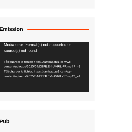
Emission
Media error: Format(s) not supported or
Lecteur
source(s) not found
vidéo
Télécharger le fichier: https://tambaactu1.com/wp-
content/uploads/2025/04/DEFILE-4-AVRIL-FR.mp4?_=1
Télécharger le fichier: https://tambaactu1.com/wp-
content/uploads/2025/04/DEFILE-4-AVRIL-FR.mp4?_=1
Pub