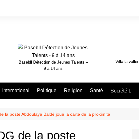
Villa la vallé
Basebll Détection de Jeunes Talents –
9 à 14 ans
International
Politique
Religion
Santé
Société
Nécrologie
 la poste Abdoulaye Baldé joue la carte de la proximité
DG de la poste