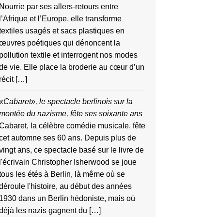
Nourrie par ses allers-retours entre
l’Afrique et l’Europe, elle transforme
textiles usagés et sacs plastiques en
œuvres poétiques qui dénoncent la
pollution textile et interrogent nos modes
de vie. Elle place la broderie au cœur d’un
récit […]
«Cabaret», le spectacle berlinois sur la
montée du nazisme, fête ses soixante ans
Cabaret, la célèbre comédie musicale, fête
cet automne ses 60 ans. Depuis plus de
vingt ans, ce spectacle basé sur le livre de
l'écrivain Christopher Isherwood se joue
tous les étés à Berlin, là même où se
déroule l'histoire, au début des années
1930 dans un Berlin hédoniste, mais où
déjà les nazis gagnent du […]