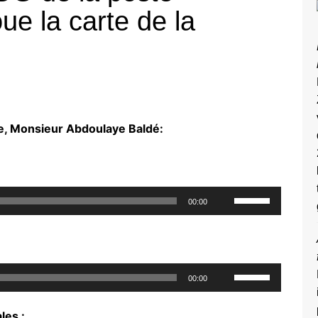
ue la carte de la
te, Monsieur Abdoulaye Baldé:
Utilisez
00:00
les
flèches
haut/bas
pour
Utilisez
00:00
augmenter
les
ou
flèches
les :