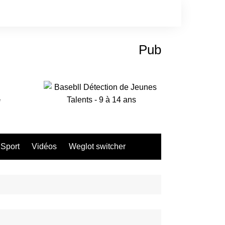
Pub
e
Sport
Vidéos
Weglot switcher