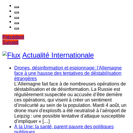
Navigation
Précédent
Suivant
de
l’article
Actualité Internationale
Drones, désinformation et espionnage: l'Allemagne
face à une hausse des tentatives de déstabilisation
étrangères
L'Allemagne fait face à de nombreuses opérations de
déstabilisation et de désinformation. La Russie est
régulièrement suspectée ou accusée d’être derrière
ces opérations, qui visent à créer un sentiment
d’insécurité au sein de la population. Mardi 4 août, un
drone muni d'explosifs a été neutralisé à l'aéroport de
Leipzig : une possible tentative d'attaque susceptible
d'impliquer « […]
À la Une: la santé, parent pauvre des politiques
publiques