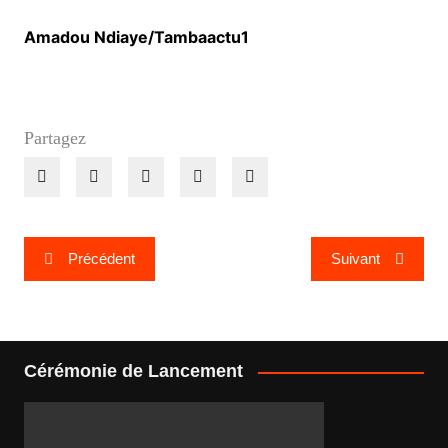
Amadou Ndiaye/Tambaactu1
Partagez
Navigation
Précédent
Suivant
de
l’article
Cérémonie de Lancement