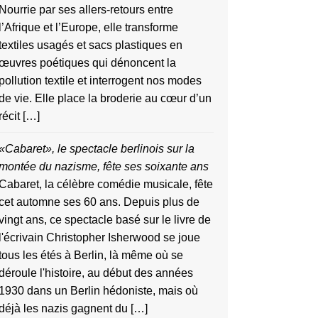
Nourrie par ses allers-retours entre
l’Afrique et l’Europe, elle transforme
textiles usagés et sacs plastiques en
œuvres poétiques qui dénoncent la
pollution textile et interrogent nos modes
de vie. Elle place la broderie au cœur d’un
récit […]
«Cabaret», le spectacle berlinois sur la
montée du nazisme, fête ses soixante ans
Cabaret, la célèbre comédie musicale, fête
cet automne ses 60 ans. Depuis plus de
vingt ans, ce spectacle basé sur le livre de
l'écrivain Christopher Isherwood se joue
tous les étés à Berlin, là même où se
déroule l'histoire, au début des années
1930 dans un Berlin hédoniste, mais où
déjà les nazis gagnent du […]