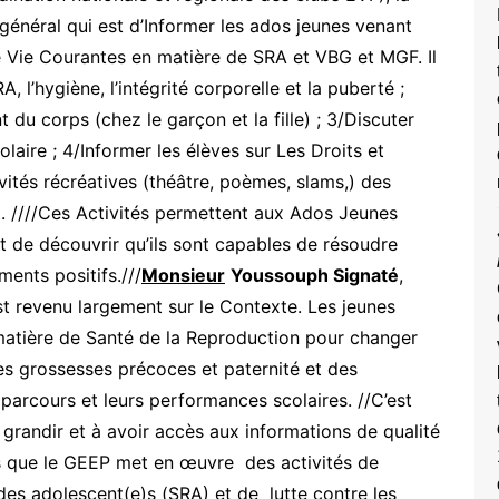
général qui est d’Informer les ados jeunes venant
 Vie Courantes en matière de SRA et VBG et MGF. Il
RA, l’hygiène, l’intégrité corporelle et la puberté ;
 du corps (chez le garçon et la fille) ; 3/Discuter
olaire ; 4/Informer les élèves sur Les Droits et
vités récréatives (théâtre, poèmes, slams,) des
. ////Ces Activités permettent aux Ados Jeunes
nt de découvrir qu’ils sont capables de résoudre
ents positifs.///
Monsieur
Youssouph Signaté
,
revenu largement sur le Contexte. Les jeunes
 matière de Santé de la Reproduction pour changer
s grossesses précoces et paternité et des
parcours et leurs performances scolaires. //C’est
grandir et à avoir accès aux informations de qualité
s que le GEEP met en œuvre des activités de
des adolescent(e)s (SRA) et de lutte contre les