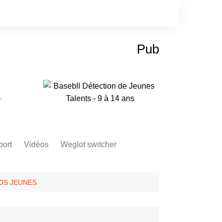
Pub
e
port
Vidéos
Weglot switcher
OS JEUNES.