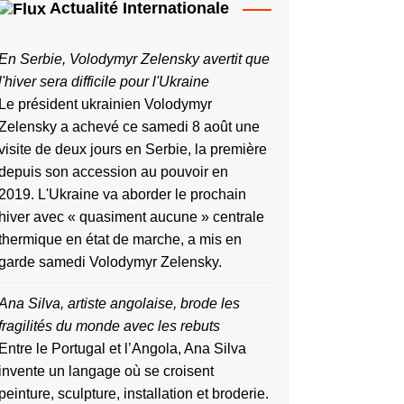
Actualité Internationale
En Serbie, Volodymyr Zelensky avertit que
l'hiver sera difficile pour l'Ukraine
Le président ukrainien Volodymyr
Zelensky a achevé ce samedi 8 août une
visite de deux jours en Serbie, la première
depuis ​son accession au pouvoir ‌en
2019. L'Ukraine va aborder le prochain
hiver avec « quasiment aucune » centrale
thermique en état de marche, a mis en
garde samedi Volodymyr Zelensky.
Ana Silva, artiste angolaise, brode les
fragilités du monde avec les rebuts
Entre le Portugal et l’Angola, Ana Silva
invente un langage où se croisent
peinture, sculpture, installation et broderie.