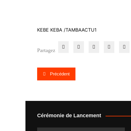
KEBE KEBA /TAMBAACTU1
Partagez
Navigation
Précédent
de
l’article
Cérémonie de Lancement