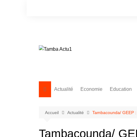
Aller
au
contenu
Actualité
Economie
Education
Accueil
Actualité
Tambacounda/ GEEP
Tambacounda/ G