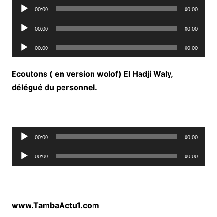
Lecteur
00:00
00:00
audio
Lecteur
00:00
00:00
audio
Lecteur
00:00
00:00
audio
Ecoutons ( en version wolof) El Hadji Waly,
délégué du personnel.
Lecteur
00:00
00:00
audio
Lecteur
00:00
00:00
audio
www.TambaActu1.com