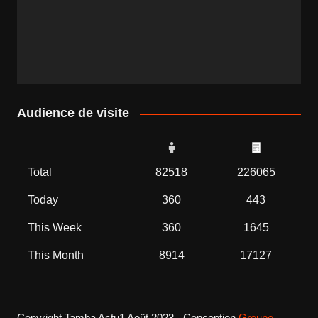
Audience de visite
Total
82518
226065
Today
360
443
This Week
360
1645
This Month
8914
17127
Copyright Tamba Actu1 Août 2023 - Conception
Groupe