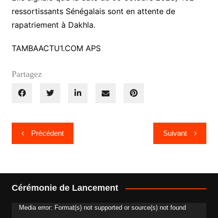
ressortissants Sénégalais sont en attente de
rapatriement à Dakhla.
TAMBAACTU1.COM APS
Partagez
Navigation
Précédent
Suivant
de
l’article
Cérémonie de Lancement
Media error: Format(s) not supported or source(s) not found
Lecteur