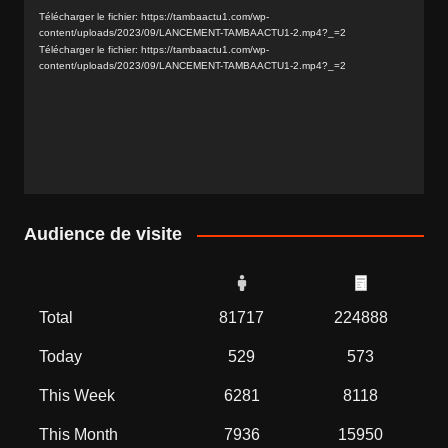
vidéo
Télécharger le fichier: https://tambaactu1.com/wp-
content/uploads/2023/09/LANCEMENT-TAMBAACTU1-2.mp4?_=2
Télécharger le fichier: https://tambaactu1.com/wp-
content/uploads/2023/09/LANCEMENT-TAMBAACTU1-2.mp4?_=2
Audience de visite
Total
81717
224888
Today
529
573
This Week
6281
8118
This Month
7936
15950