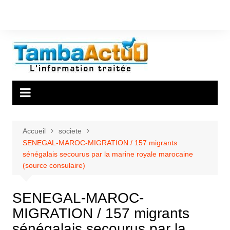
Aller
au
contenu
Accueil
societe
SENEGAL-MAROC-MIGRATION / 157 migrants
sénégalais secourus par la marine royale marocaine
(source consulaire)
SENEGAL-MAROC-
MIGRATION / 157 migrants
sénégalais secourus par la