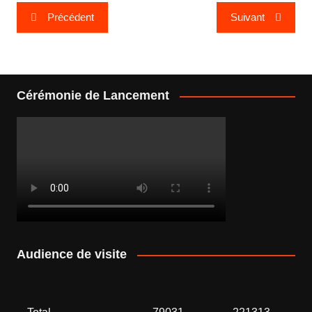
Navigation
Précédent
Suivant
de
l’article
Cérémonie de Lancement
Audience de visite