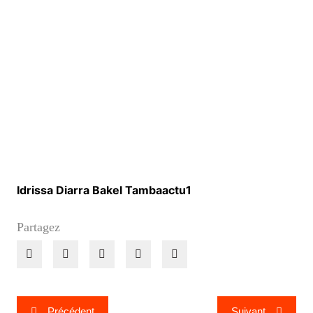
Idrissa Diarra Bakel Tambaactu1
Partagez
Navigation
Précédent
Suivant