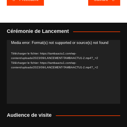
de
l’article
Cérémonie de Lancement
Media error: Format(s) not supported or source(s) not found
Lecteur
vidéo
Télécharger le fichier: https://tambaactu1.com/wp-
content/uploads/2023/09/LANCEMENT-TAMBAACTU1-2.mp4?_=2
Télécharger le fichier: https://tambaactu1.com/wp-
content/uploads/2023/09/LANCEMENT-TAMBAACTU1-2.mp4?_=2
Audience de visite