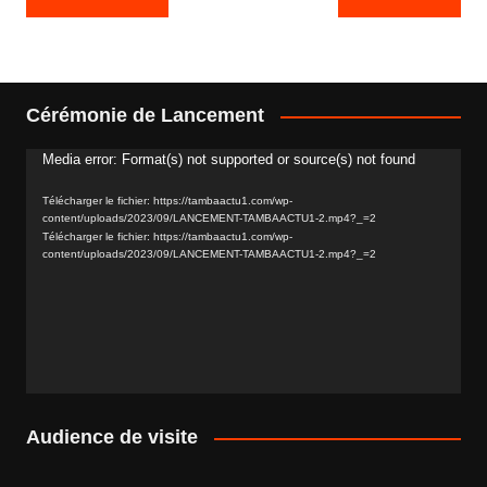
de
l’article
Cérémonie de Lancement
Media error: Format(s) not supported or source(s) not found
Lecteur
vidéo
Télécharger le fichier: https://tambaactu1.com/wp-
content/uploads/2023/09/LANCEMENT-TAMBAACTU1-2.mp4?_=2
Télécharger le fichier: https://tambaactu1.com/wp-
content/uploads/2023/09/LANCEMENT-TAMBAACTU1-2.mp4?_=2
Audience de visite