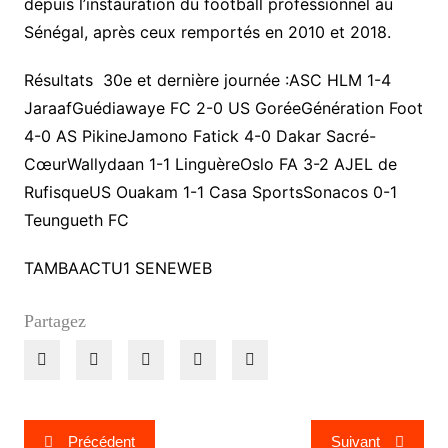
depuis l’instauration du football professionnel au
Sénégal, après ceux remportés en 2010 et 2018.
Résultats 30e et dernière journée :ASC HLM 1-4
JaraafGuédiawaye FC 2-0 US GoréeGénération Foot
4-0 AS PikineJamono Fatick 4-0 Dakar Sacré-
CœurWallydaan 1-1 LinguèreOslo FA 3-2 AJEL de
RufisqueUS Ouakam 1-1 Casa SportsSonacos 0-1
Teungueth FC
TAMBAACTU1 SENEWEB
Partagez
Navigation
Précédent
Suivant