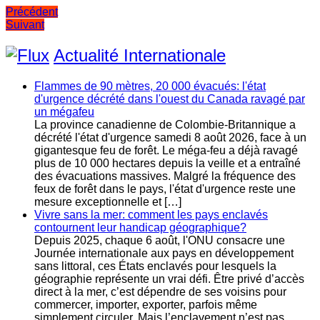
Navigation
Précédent
Suivant
de
l’article
Actualité Internationale
Flammes de 90 mètres, 20 000 évacués: l'état
d'urgence décrété dans l'ouest du Canada ravagé par
un mégafeu
La province canadienne de Colombie-Britannique a
décrété l'état d'urgence samedi 8 août 2026, face à un
gigantesque feu de forêt. Le méga-feu a déjà ravagé
plus de 10 000 hectares depuis la veille et a entraîné
des évacuations massives. Malgré la fréquence des
feux de forêt dans le pays, l'état d'urgence reste une
mesure exceptionnelle et […]
Vivre sans la mer: comment les pays enclavés
contournent leur handicap géographique?
Depuis 2025, chaque 6 août, l'ONU consacre une
Journée internationale aux pays en développement
sans littoral, ces États enclavés pour lesquels la
géographie représente un vrai défi. Être privé d’accès
direct à la mer, c’est dépendre de ses voisins pour
commercer, importer, exporter, parfois même
simplement circuler. Mais l’enclavement n’est pas