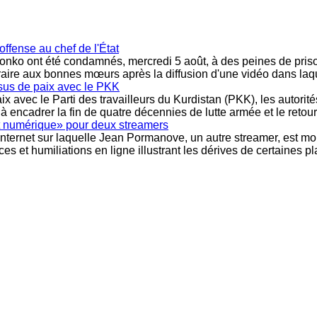
ffense au chef de l'État
nko ont été condamnés, mercredi 5 août, à des peines de prison 
traire aux bonnes mœurs après la diffusion d'une vidéo dans laqu
ssus de paix avec le PKK
 avec le Parti des travailleurs du Kurdistan (PKK), les autorité
 à encadrer la fin de quatre décennies de lutte armée et le ret
t numérique» pour deux streamers
internet sur laquelle Jean Pormanove, un autre streamer, est mor
s et humiliations en ligne illustrant les dérives de certaines p