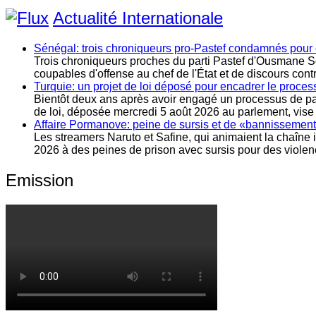
l’article
Actualité Internationale
Sénégal: trois chroniqueurs pro-Pastef condamnés pour o
Trois chroniqueurs proches du parti Pastef d'Ousmane So
coupables d'offense au chef de l'État et de discours con
Turquie: un projet de loi déposé pour encadrer le proce
Bientôt deux ans après avoir engagé un processus de paix
de loi, déposée mercredi 5 août 2026 au parlement, vise
Affaire Pormanove: peine de sursis et de «bannissemen
Les streamers Naruto et Safine, qui animaient la chaîne 
2026 à des peines de prison avec sursis pour des violence
Emission