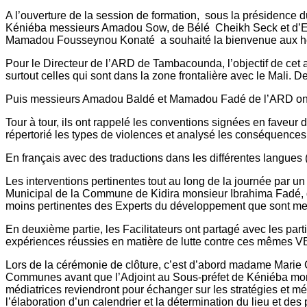
A l’ouverture de la session de formation, sous la présidenc
Kéniéba messieurs Amadou Sow, de Bélé Cheikh Seck et d’El 
Mamadou Fousseynou Konaté a souhaité la bienvenue aux 
Pour le Directeur de l’ARD de Tambacounda, l’objectif de cet at
surtout celles qui sont dans la zone frontalière avec le Mali. 
Puis messieurs Amadou Baldé et Mamadou Fadé de l’ARD ont 
Tour à tour, ils ont rappelé les conventions signées en faveur de
répertorié les types de violences et analysé les conséquences
En français avec des traductions dans les différentes langues
Les interventions pertinentes tout au long de la journée par
Municipal de la Commune de Kidira monsieur Ibrahima Fadé, 
moins pertinentes des Experts du développement que sont me
En deuxième partie, les Facilitateurs ont partagé avec les par
expériences réussies en matière de lutte contre ces mêmes V
Lors de la cérémonie de clôture, c’est d’abord madame Mari
Communes avant que l’Adjoint au Sous-préfet de Kéniéba monsi
médiatrices reviendront pour échanger sur les stratégies et m
l’élaboration d’un calendrier et la détermination du lieu et des 