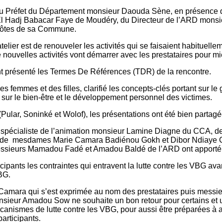
e du Préfet du Département monsieur Daouda Sène, en présence 
Hadj Babacar Faye de Moudéry, du Directeur de l’ARD monsieur
hôtes de sa Commune.
elier est de renouveler les activités qui se faisaient habituell
De nouvelles activités vont démarrer avec les prestataires pour mi
présenté les Termes De Références (TDR) de la rencontre.
s femmes et des filles, clarifié les concepts-clés portant sur le 
 sur le bien-être et le développement personnel des victimes.
 (Pular, Soninké et Wolof), les présentations ont été bien part
 un spécialiste de l’animation monsieur Lamine Diagne du CCA, 
de mesdames Marie Camara Badiénou Gokh et Dibor Ndiaye Chef
ssieurs Mamadou Fadé et Amadou Baldé de l’ARD ont apporté u
ticipants les contraintes qui entravent la lutte contre les VBG 
BG.
e Camara qui s’est exprimée au nom des prestataires puis mes
eur Amadou Sow ne souhaite un bon retour pour certains et une
écanismes de lutte contre les VBG, pour aussi être préparées à 
participants.