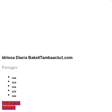
Idrissa Diarra Bakel/Tambaactu1.com
Partagez
Navigation
Précédent
Suivant
de