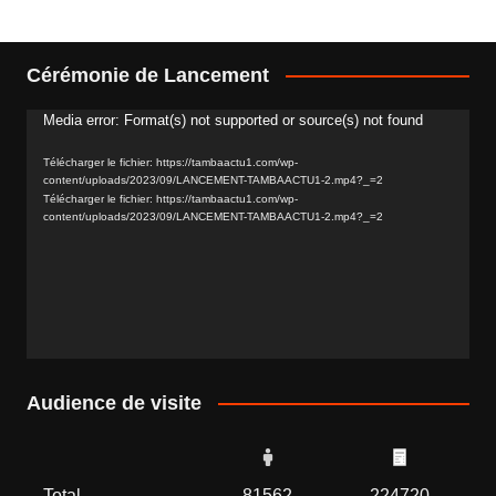
l’article
Cérémonie de Lancement
Media error: Format(s) not supported or source(s) not found
Lecteur
vidéo
Télécharger le fichier: https://tambaactu1.com/wp-
content/uploads/2023/09/LANCEMENT-TAMBAACTU1-2.mp4?_=2
Télécharger le fichier: https://tambaactu1.com/wp-
content/uploads/2023/09/LANCEMENT-TAMBAACTU1-2.mp4?_=2
Audience de visite
Total
81562
224720