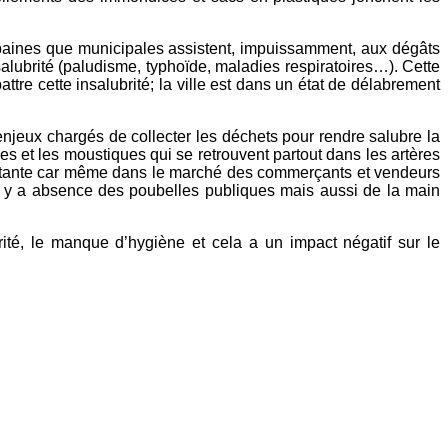
urbaines que municipales assistent, impuissamment, aux dégâts
salubrité (paludisme, typhoïde, maladies respiratoires…). Cette
re cette insalubrité; la ville est dans un état de délabrement
 enjeux chargés de collecter les déchets pour rendre salubre la
s et les moustiques qui se retrouvent partout dans les artères
existante car même dans le marché des commerçants et vendeurs
 il y a absence des poubelles publiques mais aussi de la main
ité, le manque d’hygiène et cela a un impact négatif sur le