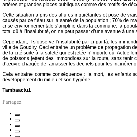
artères et grandes places publiques comme des motifs de déco
Cette situation a pris des allures inquiétantes et pose de v
causés par ce fléau sur la santé de la population ; 70% de mal
crise environnementale s’amplifie dans la commune, la populat
total dû à l’insalubrité, on ne peut passer d’une avenue à une
Cependant, il s’observe l’insalubrité par ci par là, les immon
ville de Goudiry. Ceci entraine un problème de propagation de
de la cité suite à la saleté qui est jetée n’importe où. Act
de poissons jettent des immondices sur la route, sans tenir 
d’œuvre chargée de ramasser les déchets pour les incinérer ou
Cela entraine comme conséquence : la mort, les enfants son
développement du milieu et son hygiène.
Tambaactu1 Tamb
Partagez