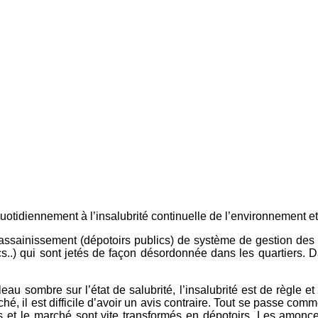
 quotidiennement à l’insalubrité continuelle de l’environnement e
 l’assainissement (dépotoirs publics) de système de gestion de
cs..) qui sont jetés de façon désordonnée dans les quartiers. D
eau sombre sur l’état de salubrité, l’insalubrité est de règle et
ché, il est difficile d’avoir un avis contraire. Tout se passe com
es et le marché sont vite transformés en dépotoirs. Les amonc