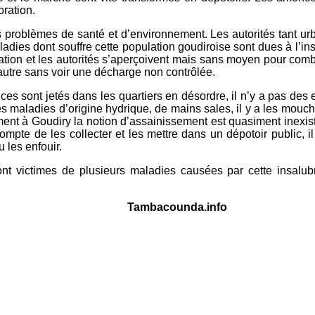
ration.
rais problèmes de santé et d’environnement. Les autorités tant 
adies dont souffre cette population goudiroise sont dues à l’in
ion et les autorités s’aperçoivent mais sans moyen pour combatt
 autre sans voir une décharge non contrôlée.
dices sont jetés dans les quartiers en désordre, il n’y a pas des
s maladies d’origine hydrique, de mains sales, il y a les mouche
uellement à Goudiry la notion d’assainissement est quasiment in
compte de les collecter et les mettre dans un dépotoir public,
 les enfouir.
t victimes de plusieurs maladies causées par cette insalubr
acounda.info