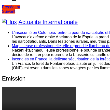
Navigation
Précédent
Suivant
de
l’article
Actualité Internationale
L'insécurité en Colombie, entre la peur du narcotrafic et 
L'avocat d'extrême droite Abelardo de la Espriella prend
les narcotrafiquants. Dans les zones rurales, meurtries p
Maquilleuse professionnelle, elle reprend le flambeau du 
Nakani était maquilleuse professionnelle pour de grandes 
décide de rentrer pour reprendre la brasserie culturelle d
Incendies en France: la délicate sécurisation de la forêt
En France, la forêt de Fontainebleau a subi en juillet des
(ONF) est revenu dans les zones ravagées par les flammes
Emission